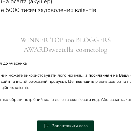
чна освіта (акушер)
ше 5000 тисяч задоволених клієнтів
WINNER TOP 100 BLOGGERS
AWARDsweetella_cosmetolog
я до учасника
сник можете використовувати лого номінації з
посиланням на Вашу 
 сайті та інший рекламній продукції. Це підвищить рівень довіри та п
ційних клієнтів.
тньо обрати потрібний колір лого та скопіювати код. Або завантаж
Завантажити лого