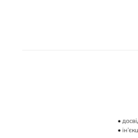
• досві
• ін’є