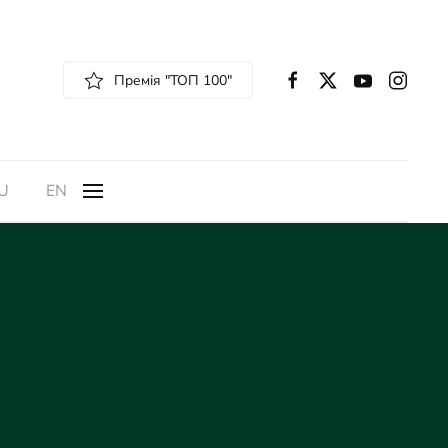
Премія "ТОП 100"
U
EN