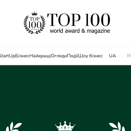
StartUp
Бізнес
Найкращі
Огляди
Події
Шоу бізнес
UA
R