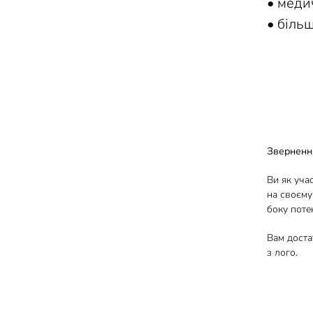
• меди
• біль
Зверненн
Ви як уча
на своєму
боку потен
Вам доста
з лого.