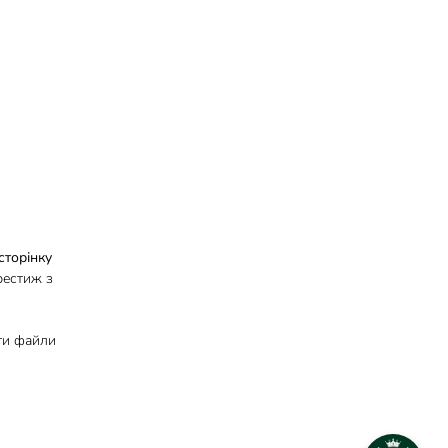
сторінку
рестиж з
ити файли