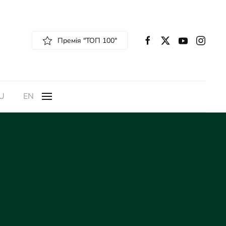
Премія "ТОП 100"
U
EN