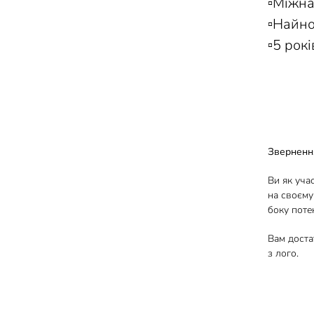
▫️Міжн
▫️Найн
▫️5 рок
Зверненн
Ви як уча
на своєму
боку потен
Вам доста
з лого.