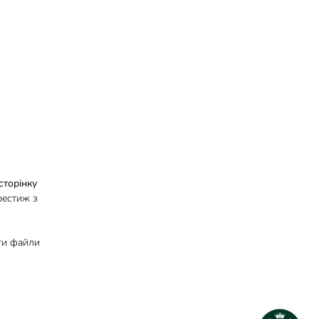
сторінку
рестиж з
ити файли