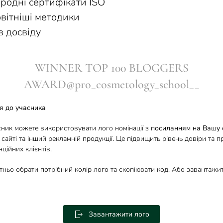
ародні сертифікати ISO
овітніші методики
ів досвіду
WINNER TOP 100 BLOGGERS
AWARD@pro_cosmetology_school__
я до учасника
сник можете використовувати лого номінації з
посиланням на Вашу 
 сайті та інший рекламній продукції. Це підвищить рівень довіри та п
ційних клієнтів.
тньо обрати потрібний колір лого та скопіювати код. Або завантаж
Завантажити лого