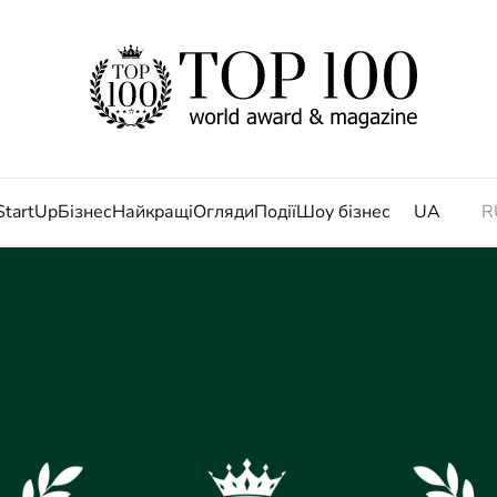
StartUp
Бізнес
Найкращі
Огляди
Події
Шоу бізнес
UA
R