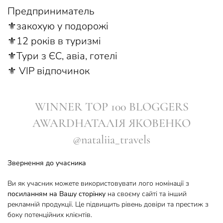
Предприниматель
⚜️закохую у подорожі
⚜️12 років в туризмі
⚜️Тури з ЄС, авіа, готелі
⚜️ VIP відпочинок
WINNER TOP 100 BLOGGERS
AWARDНАТАЛІЯ ЯКОВЕНКО
@nataliia_travels
Звернення до учасника
Ви як учасник можете використовувати лого номінації з
посиланням на Вашу сторінку
на своєму сайті та інший
рекламній продукції. Це підвищить рівень довіри та престиж з
боку потенційних клієнтів.