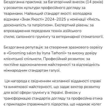
Бездоганна практика: за багаторічний внесок (14 років)
у розвиток культури професійного догляду за
тваринами. Найвищий стандарт якості: володарка
відзнаки «Знак Якості» 2024–2025 у номінації «Якість,
досконалість та патріотизм». Експертний рівень: за
впровадження передових технік азійського
стилю, салонного грумінгу та ветеринарної стоматології.
Бездоганна репутація: за створення зразкового сервісу
в «Grooming salon by Iryna Tarhonii» та високу довіру
клієнтської спільноти. Професійний розвиток: за
постійне вдосконалення майстерності та відповідність
міжнародним стандартам галузі.
Ця нагорода є свідченням незламної відданості справі
та виняткової майстерності, що задає вектор розвитку
для всієї сфери грумінгу в Україні. Внесок у
трансформацію стандартів догляду та професійна етика
є прикладом справжнього лідерства, що надихає колег