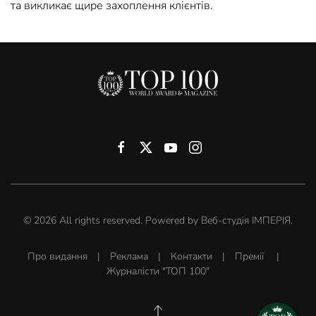
та викликає щире захоплення клієнтів.
©
2026
All rights reserved. Powered by
Веб-студія ІМПЕРІЯ
.
Про видання
|
Реклама
|
Контакти
|
Премії
|
Журналісти "ТОП 100"