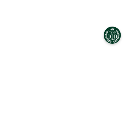
CEO Total Look - найкращі фірми Дніпра 2024
Біографія керівника. Розділ не готов
Найкращі фірми Total Look -
найкращі фірми Дніпра 2024
САЛОН КРАСИ ДНІПРО