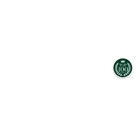
CEO Автошкола Еліт – найкращі фірми Миколаєва 2024
Біографія керівника. Розділ не готов
Найкращі фірми Автошкола