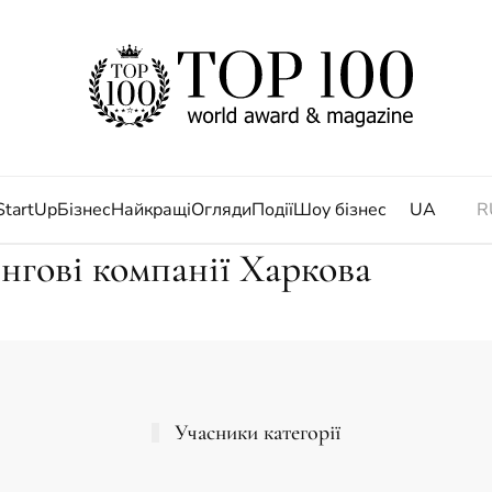
StartUp
Бізнес
Найкращі
Огляди
Події
Шоу бізнес
UA
R
нгові компанії Харкова
Учасники категорії