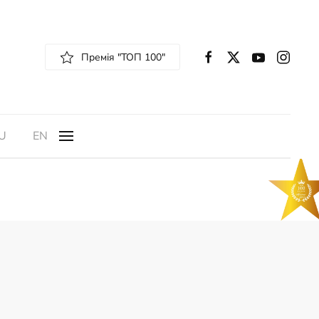
Премія "ТОП 100"
U
EN