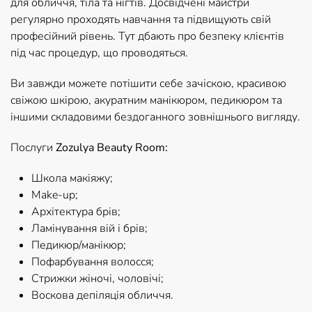
для обличчя, тіла та нігтів. Досвідчені майстри
регулярно проходять навчання та підвищують свій
професійний рівень. Тут дбають про безпеку клієнтів
під час процедур, що проводяться.
Ви завжди можете потішити себе зачіскою, красивою
свіжою шкірою, акуратним манікюром, педикюром та
іншими складовими бездоганного зовнішнього вигляду.
Послуги
Zozulya Beauty Room:
Школа макіяжу;
Make-up;
Архітектура брів;
Ламінування вій і брів;
Педикюр/манікюр;
Пофарбування волосся;
Стрижки жіночі, чоловічі;
Воскова депіляція обличчя.