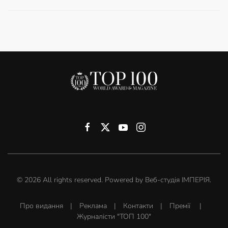
©
2026
All rights reserved. Powered by
Веб-студія ІМПЕРІЯ
.
Про видання
|
Реклама
|
Контакти
|
Премії
|
Журналісти "ТОП 100"