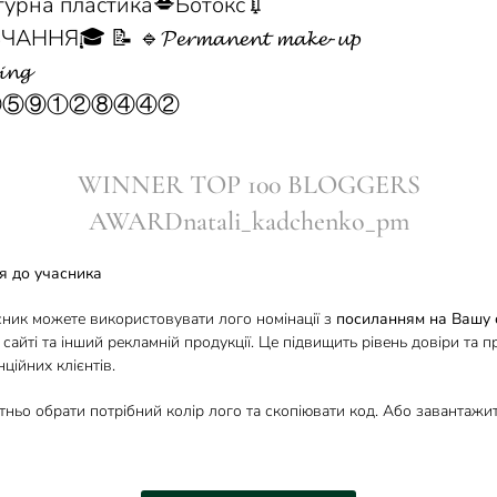
турна пластика💋Ботокс💉
ННЯ🎓 📝 🔹𝓟𝓮𝓻𝓶𝓪𝓷𝓮𝓷𝓽 𝓶𝓪𝓴𝓮-𝓾𝓹
𝓲𝓷𝓰
⓪⑨⑤⑨①②⑧④④②
WINNER TOP 100 BLOGGERS
AWARDnatali_kadchenko_pm
я до учасника
сник можете використовувати лого номінації з
посиланням на Вашу 
 сайті та інший рекламній продукції. Це підвищить рівень довіри та п
ційних клієнтів.
тньо обрати потрібний колір лого та скопіювати код. Або завантаж