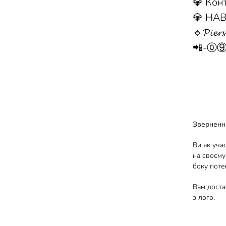
💎 Кон
💎 НАВЧА
🔹𝓟𝓲𝓮𝓻𝓼
📲-
Зверненн
Ви як уча
на своєму
боку потен
Вам доста
з лого.