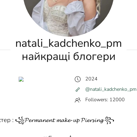
natali_kadchenko_pm
найкращі блогери
2024
@natali_kadchenko_pm
Followers: 12000
 : ꧁𝓟𝓮𝓻𝓶𝓪𝓷𝓮𝓷𝓽 𝓶𝓪𝓴𝓮-𝓾𝓹 𝓟𝓲𝓮𝓻𝓼𝓲𝓷𝓰 ꧂
р