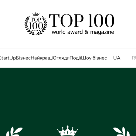
StartUp
Бізнес
Найкращі
Огляди
Події
Шоу бізнес
UA
R