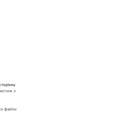
сторінку
рестиж з
ити файли