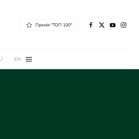
Премія "ТОП 100"
U
EN