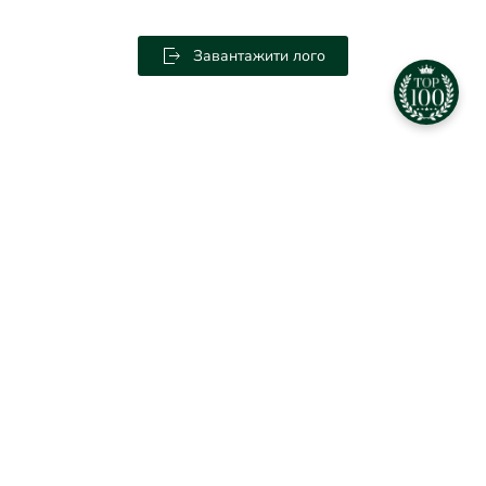
Завантажити лого
©
2026
All rights reserved. Powered by
Веб-студія ІМПЕРІЯ
.
Про видання
|
Реклама
|
Контакти
|
Премії
|