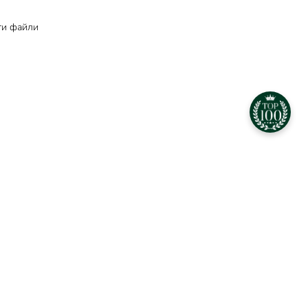
ити файли
 100"
Back to Top