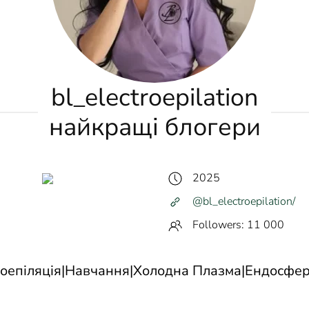
bl_electroepilation
найкращі блогери
2025
@bl_electroepilation/
Followers: 11 000
оепіляція|Навчання|Холодна Плазма|Ендосфер