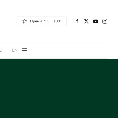
Премія "ТОП 100"
U
EN