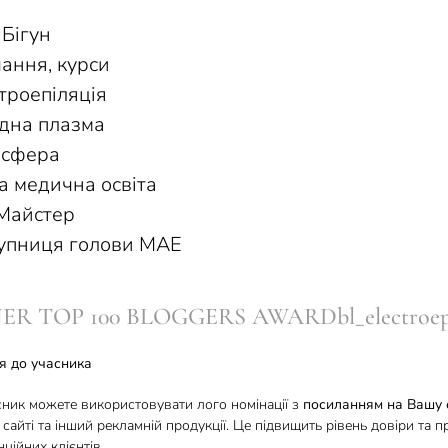
Бігун
ання, курси
троепіляція
дна плазма
осфера
а медична освіта
Майстер
упниця голови МАЕ
R TOP 100 BLOGGERS AWARDbl_electroepi
я до учасника
сник можете використовувати лого номінації з
посиланням на Вашу 
 сайті та інший рекламній продукції. Це підвищить рівень довіри та п
ційних клієнтів.