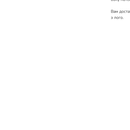
Вам доста
з лого.
©
2026
All rights reserved. Powered by
Веб-студія
Про 
ІМПЕРІЯ
.