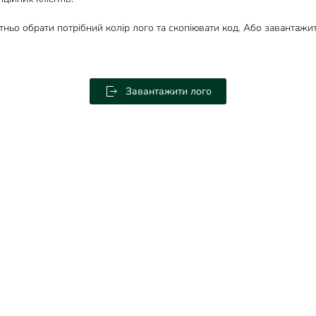
тньо обрати потрібний колір лого та скопіювати код. Або завантаж
Завантажити лого
видання
|
Реклама
|
Контакти
|
Премії
|
Журналісти "ТОП