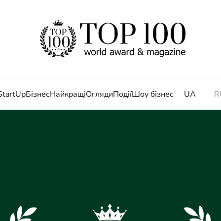
StartUp
Бізнес
Найкращі
Огляди
Події
Шоу бізнес
UA
R