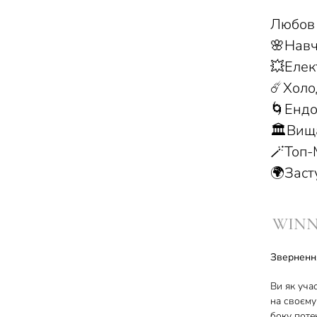
Любов 
🌸Навч
💥Елек
☄️Холо
🌀Енд
🏛️Вищ
🪄Топ-
🌍Заст
WINNE
Зверненн
Ви як уча
на своєму
боку потен