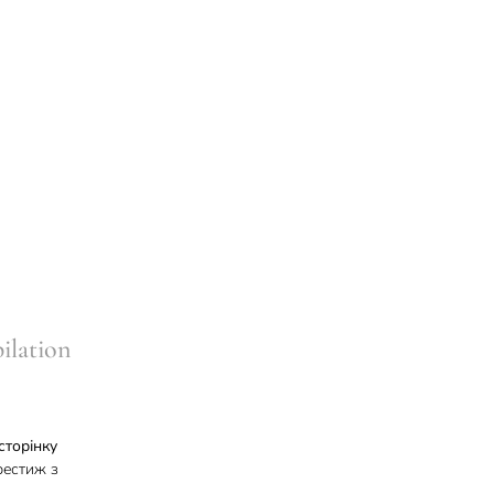
lation
сторінку
рестиж з