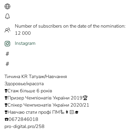
Number of subscribers on the date of the nomination:
12 000
Instagram
Тичина KR Татуаж/Навчання
Здоровье/красота
❣️Стаж більше 6 років
❣️Призер Чемпіонатів України 2019🏆
❣️Спікер Чемпионатів України 2020/21
❣️Навчаю стати профі ПМ🦾👩🏻‍🎓
☎️0672846018
pro-digital.pro/258