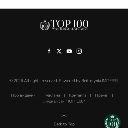
©
2026
All rights reserved. Powered by
Веб-студія ІМПЕРІЯ
.
Про видання
|
Реклама
|
Контакти
|
Премії
|
Журналісти "ТОП 100"
Back to Top