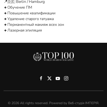
📍🇩🇪 Berlin / Hamburg
🔸Обучение ПМ
🔸Повышение квалификации
🔸Удаление старого татуажа
🔸Перманентный макияж всех зон
🔸Лазерная эпиляция
©
2026
All rights reserved. Powered by
Веб-студія ІМПЕРІЯ
.