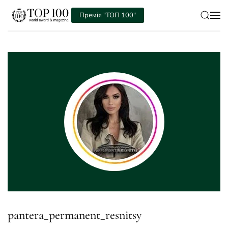
Премія "ТОП 100"
Skip to main content
pantera_permanent_resnitsy