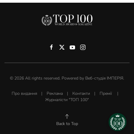
©
2026
All rights reserved. Powered by
Веб-студія ІМПЕРІЯ
.
Про видання
|
Реклама
|
Контакти
|
Премії
|
Журналісти "ТОП 100"
Back to Top