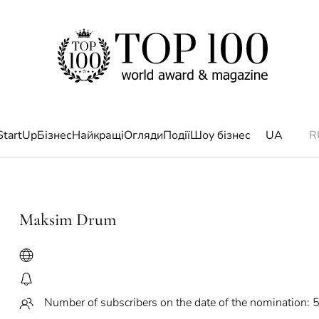
StartUp
Бізнес
Найкращі
Огляди
Події
Шоу бізнес
UA
R
Maksim Drum
Number of subscribers on the date of the nomination: