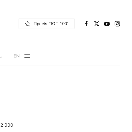
Премія "ТОП 100"
U
EN
 52 000