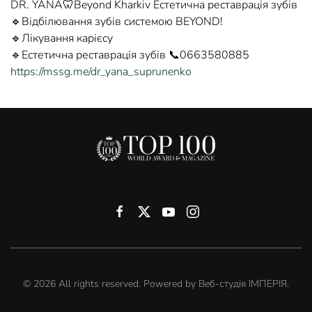
DR. YANA🦷Beyond Kharkiv Естетична реставрація зубів
🔹Відбілювання зубів системою BEYOND!
🔹Лікування карієсу
🔹Естетична реставрація зубів 📞0663580885
https://mssg.me/dr_yana_suprunenko
©
2026
All rights reserved. Powered by
Веб-студія ІМПЕРІЯ
.