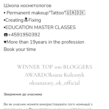
Школа косметологов
▪️ Permanent makeup"Tattoo"🇺🇦🇩🇰
▪️Creating🔝Fixing
▪️EDUCATION MASTER CLASSES
☎️+4591950392
♥️More than 19years in the profession
Book your time
WINNER TOP 100 BLOGGERS
AWARDOksana Kolesnyk
oksanataty_ok_official
Звернення до учасника
Ви як учасник можете використовувати лого номінації з