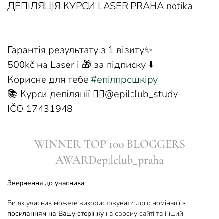
ДЕПІЛЯЦІЯ КУРСИ LASER PRAHA notika
Гарантія результату з 1 візиту✨
500kč на Laser і 🎁 за підписку ⬇️
Корисне для тебе
#епілпрошкіру
📚 Курси депіляції 👉🏻@epilclub_study
IČO 17431948
WINNER TOP 100 BLOGGERS
AWARDepilclub_praha
Звернення до учасника
Ви як учасник можете використовувати лого номінації з
посиланням на Вашу сторінку
на своєму сайті та інший