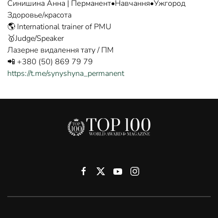
Синишина Анна | Перманент•Навчання•Ужгород
Здоровье/красота
🌎 International trainer of PMU
🥇Judge/Speaker
Лазерне видалення тату / ПМ
📲 +380 (50) 869 79 79
https://t.me/synyshyna_permanent