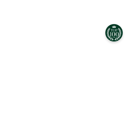
CEO Q-Ten
Біографія керівника. Розділ не готов
Найкращі фірми Q-Ten
Qten — салон краси|Місце твоєї гармонії
серед метушної столиці✨