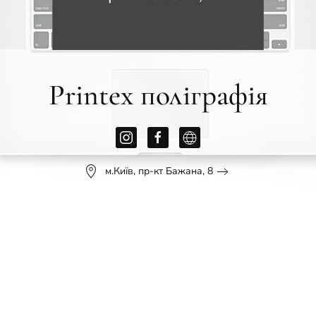
Printex поліграфія
м.Київ, пр-кт Бажана, 8