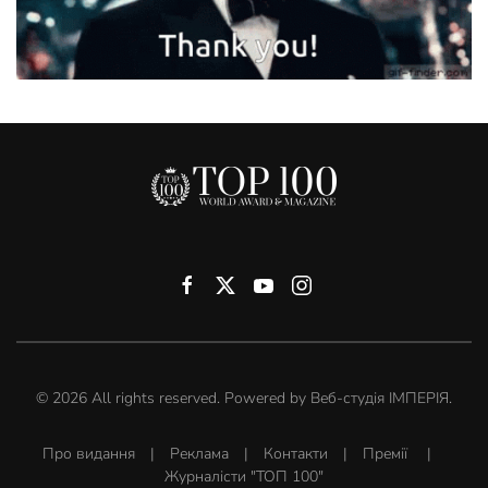
©
2026
All rights reserved. Powered by
Веб-студія ІМПЕРІЯ
.
Про видання
|
Реклама
|
Контакти
|
Премії
|
Журналісти "ТОП 100"