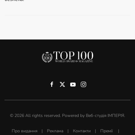
©
2026
All rights reserved. Powered by
Веб-студія ІМПЕРІЯ
.
Про видання
|
Реклама
|
Контакти
|
Премії
|