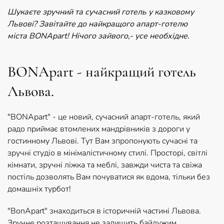
Шукаєте зручний та сучасний готель у казковому
Львові? Завітайте до найкращого апарт-готелю
міста BONApart! Нічого зайвого,- усе необхідне.
BONApart - найкращий готель
Львова.
"BONApart" - це новий, сучасний апарт-готель, який
радо приймає втомлених мандрівників з дороги у
гостинному Львові. Тут Вам зпропонують сучасні та
зручні студіо в мінімалістичному стилі. Просторі, світлі
кімнати, зручні ліжка та меблі, завжди чиста та свіжа
постіль дозволять Вам почуватися як вдома, тільки без
домашніх турбот!
"BonApart" знаходиться в історичній частині Львова.
Зручне розташування не залишить байдужим