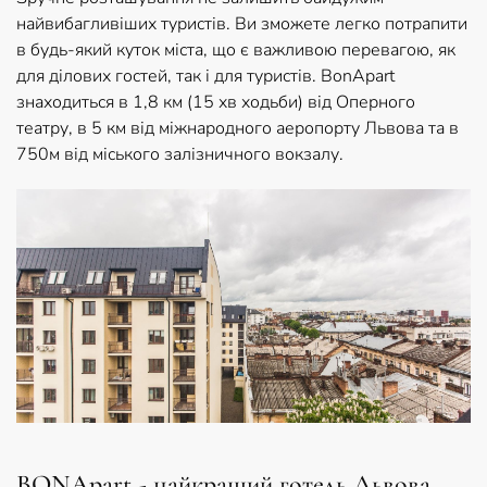
найвибагливіших туристів. Ви зможете легко потрапити
в будь-який куток міста, що є важливою перевагою, як
для ділових гостей, так і для туристів. BonApart
знаходиться в 1,8 км (15 хв ходьби) від Оперного
театру, в 5 км від міжнародного аеропорту Львова та в
750м від міського залізничного вокзалу.
BONApart - найкращий готель Львова.