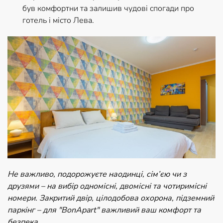
був комфортни та залишив чудові спогади про
готель і місто Лева.
Не важливо, подорожуєте наодинці, сім’єю чи з
друзями – на вибір одномісні, двомісні та чотиримісні
номери. Закритий двір, цілодобова охорона, підземний
паркінг – для "BonApart" важливий ваш комфорт та
безпека.