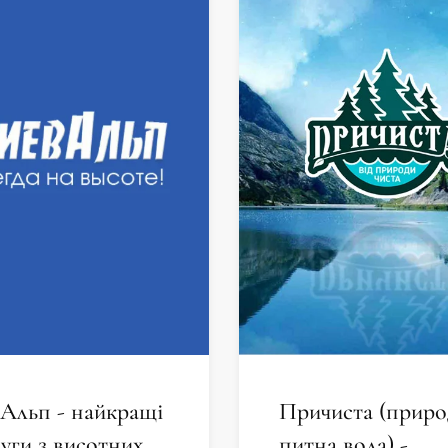
Альп - найкращі
Причиста (приро
уги з висотних
питна вода) -