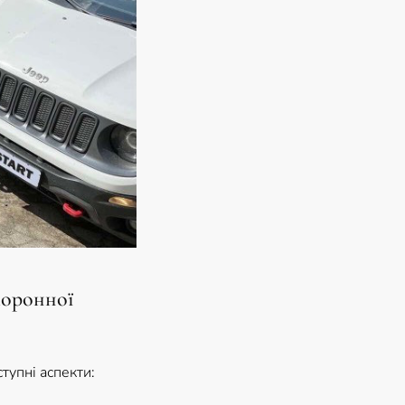
хоронної
ступні аспекти: