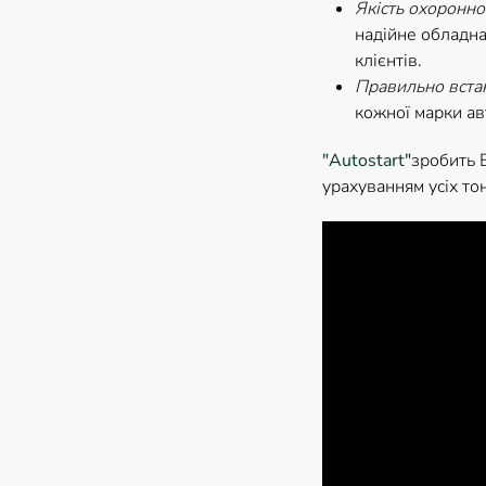
Якість охоронно
надійне обладна
клієнтів.
Правильно вста
кожної марки ав
"Autostart"
зробить 
урахуванням усіх то