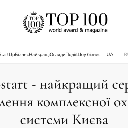
StartUp
Бізнес
Найкращі
Огляди
Події
Шоу бізнес
UA
R
start - найкращий сер
лення комплексної о
системи Києва