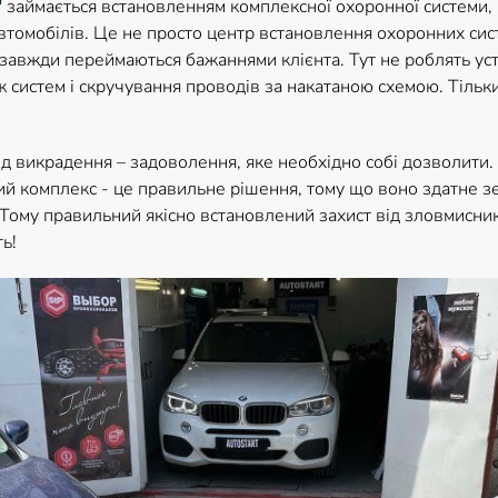
"
займається встановленням комплексної охоронної системи, 
томобілів. Це не просто центр встановлення охоронних сист
 завжди переймаються бажаннями клієнта. Тут не роблять ус
систем і скручування проводів за накатаною схемою. Тільк
ід викрадення – задоволення, яке необхідно собі дозволити.
ий комплекс - це правильне рішення, тому що воно здатне 
. Тому правильний якісно встановлений захист від зловмисникі
ь!