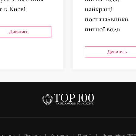
т в Києві
найкращі
постачальники
питної води
Дивитись
Дивитись
видання
|
Реклама
|
Контакти
|
Премії
|
Журналісти "ТОП