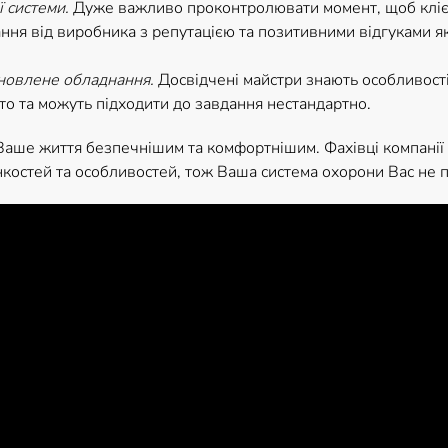
ї системи.
Дуже важливо проконтролювати момент, щоб клієн
ння від виробника з репутацією та позитивними відгуками як в
новлене обладнання.
Досвідчені майстри знають особливост
то та можуть підходити до завдання нестандартно.
Ваше життя безпечнішим та комфортнішим. Фахівці компанії
нкостей та особливостей, тож Ваша система охорони Вас не 