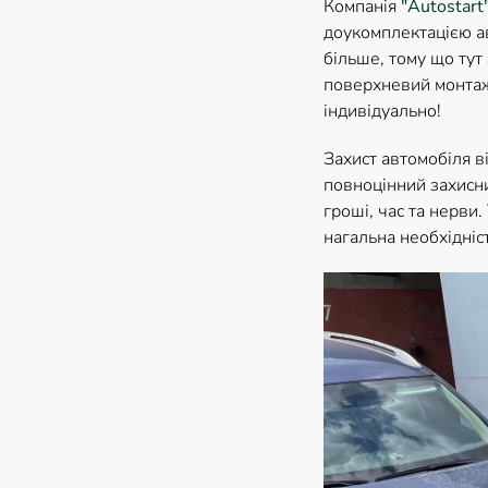
Компанія
"Autostart
доукомплектацією ав
більше, тому що тут
поверхневий монтаж 
індивідуально!
Захист автомобіля в
повноцінний захисн
гроші, час та нерви
нагальна необхідніст