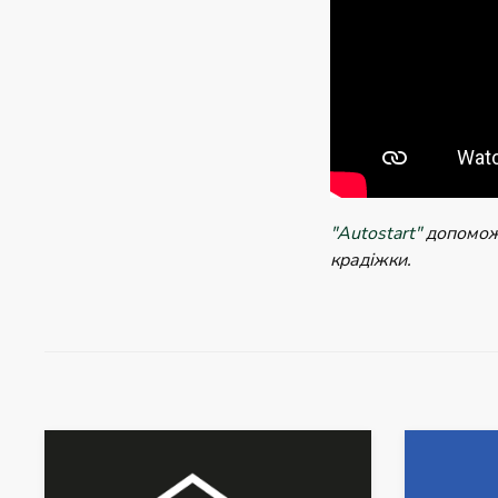
"Autostart"
допоможе
крадіжки.