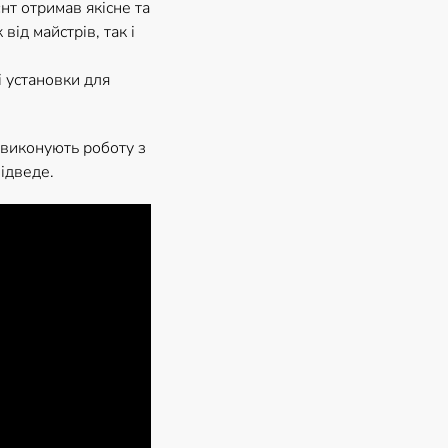
т отримав якісне та
ід майстрів, так і
і установки для
 виконують роботу з
підведе.