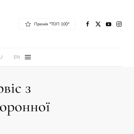
Премія "ТОП 100"
U
EN
віс з
хоронної