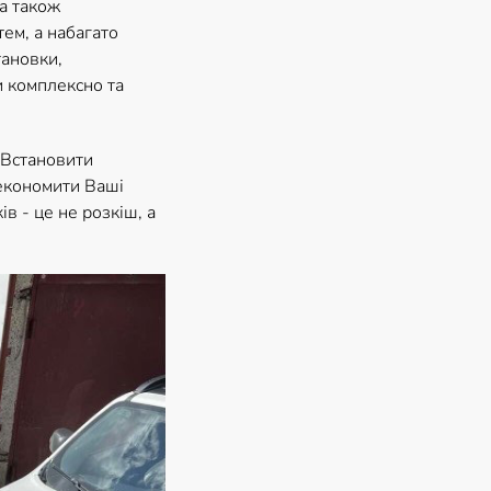
а також
ем, а набагато
тановки,
и комплексно та
 Встановити
зекономити Ваші
в - це не розкіш, а