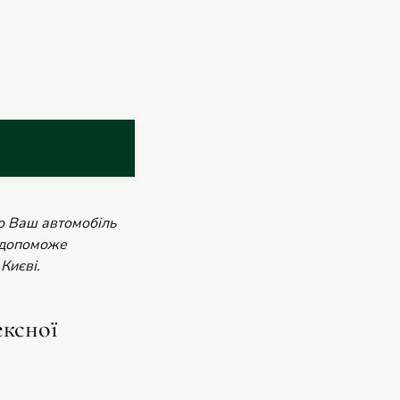
о Ваш автомобіль
у допоможе
 Києві.
ексної