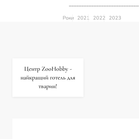
____________________________
Роки
2021
2022
2023
Центр ZooHobby -
найкращий готель для
тварин!