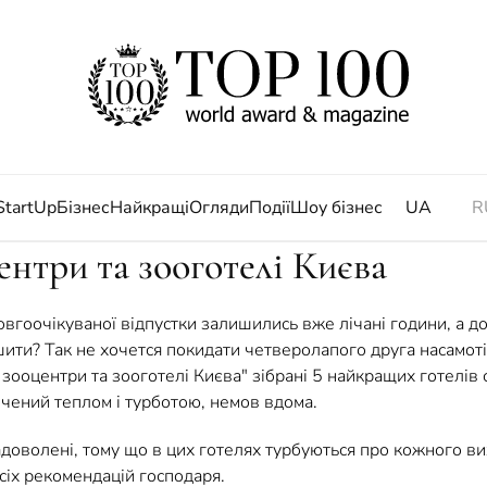
StartUp
Бізнес
Найкращі
Огляди
Події
Шоу бізнес
UA
R
нтри та зооготелі Києва
овгоочікуваної відпустки залишились вже лічані години, а 
ити? Так не хочется покидати четверолапого друга насамоті.
 зооцентри та зооготелі Києва" зібрані 5 найкращих готелів
очений теплом і турботою, немов вдома.
доволені, тому що в цих готелях турбуються про кожного в
сіх рекомендацій господаря.