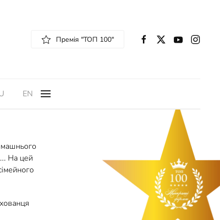
Премія "ТОП 100"
U
EN
домашнього
.. На цей
 сімейного
ихованця